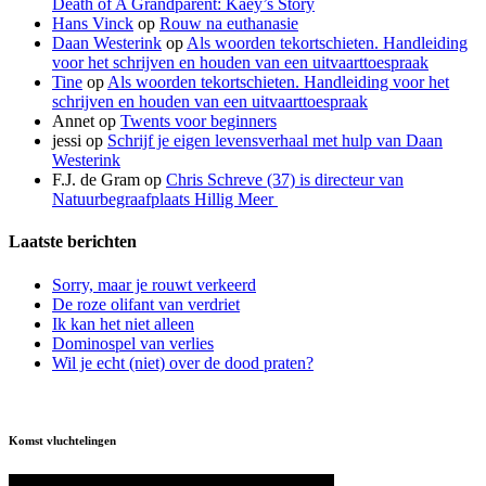
Death of A Grandparent: Kaey’s Story
Hans Vinck
op
Rouw na euthanasie
Daan Westerink
op
Als woorden tekortschieten. Handleiding
voor het schrijven en houden van een uitvaarttoespraak
Tine
op
Als woorden tekortschieten. Handleiding voor het
schrijven en houden van een uitvaarttoespraak
Annet
op
Twents voor beginners
jessi
op
Schrijf je eigen levensverhaal met hulp van Daan
Westerink
F.J. de Gram
op
Chris Schreve (37) is directeur van
Natuurbegraafplaats Hillig Meer
Laatste berichten
Sorry, maar je rouwt verkeerd
De roze olifant van verdriet
Ik kan het niet alleen
Dominospel van verlies
Wil je echt (niet) over de dood praten?
Komst vluchtelingen