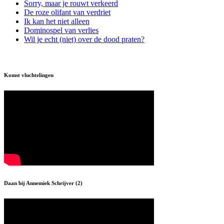
Sorry, maar je rouwt verkeerd
De roze olifant van verdriet
Ik kan het niet alleen
Dominospel van verlies
Wil je echt (niet) over de dood praten?
Komst vluchtelingen
Daan bij Annemiek Schrijver (2)