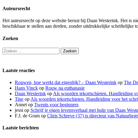
Auteursrecht
Het auteursrecht op deze website berust bij Daan Westerink. Het is ni
beschikbaar te stellen aan derden, zonder uitdrukkelijke schriftelij
Zoeken
Zoeken
naar:
Laatste reacties
Rouwen, hoe werkt dat eigenlijk? – Daan Westerink
op
The De
Hans Vinck
op
Rouw na euthanasie
Daan Westerink
op
Als woorden tekortschieten. Handleiding vo
Tine
op
Als woorden tekortschieten. Handleiding voor het schr
Annet
op
Twents voor beginners
jessi
op
Schrijf je eigen levensverhaal met hulp van Daan West
F.J. de Gram
op
Chris Schreve (37) is directeur van Natuurbeg
Laatste berichten