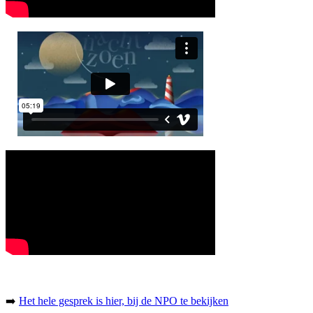
➡️
Het hele gesprek is hier, bij de NPO te bekijken