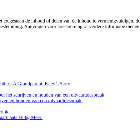
et toegestaan de inhoud of delen van de inhoud te vermenigvuldigen, door
ke toestemming. Aanvragen voor toestemming of verdere informatie diene
ath of A Grandparent: Kaey’s Story
or het schrijven en houden van een uitvaarttoespraak
ijven en houden van een uitvaarttoespraak
erink
raafplaats Hillig Meer