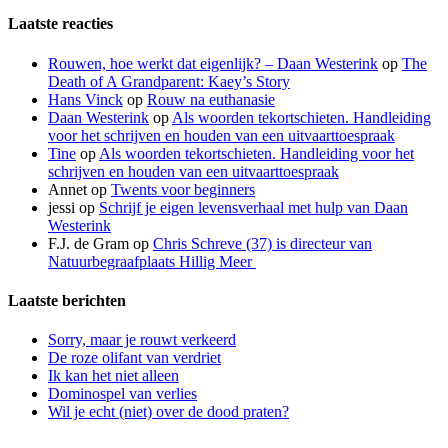
Laatste reacties
Rouwen, hoe werkt dat eigenlijk? – Daan Westerink
op
The
Death of A Grandparent: Kaey’s Story
Hans Vinck
op
Rouw na euthanasie
Daan Westerink
op
Als woorden tekortschieten. Handleiding
voor het schrijven en houden van een uitvaarttoespraak
Tine
op
Als woorden tekortschieten. Handleiding voor het
schrijven en houden van een uitvaarttoespraak
Annet
op
Twents voor beginners
jessi
op
Schrijf je eigen levensverhaal met hulp van Daan
Westerink
F.J. de Gram
op
Chris Schreve (37) is directeur van
Natuurbegraafplaats Hillig Meer
Laatste berichten
Sorry, maar je rouwt verkeerd
De roze olifant van verdriet
Ik kan het niet alleen
Dominospel van verlies
Wil je echt (niet) over de dood praten?