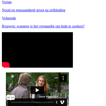
Vorige
Nood en eenzaamheid groot na zelfdoding
Volgende
Rouwen: wanneer is het verstandig om hulp te zoeken?