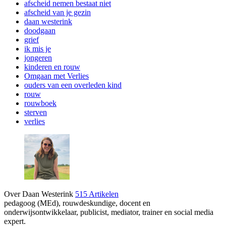
afscheid nemen bestaat niet
afscheid van je gezin
daan westerink
doodgaan
grief
ik mis je
jongeren
kinderen en rouw
Omgaan met Verlies
ouders van een overleden kind
rouw
rouwboek
sterven
verlies
Over Daan Westerink
515 Artikelen
pedagoog (MEd), rouwdeskundige, docent en
onderwijsontwikkelaar, publicist, mediator, trainer en social media
expert.