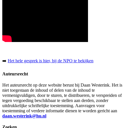
➡️
Het hele gesprek is hier, bij de NPO te bekijken
Auteursrecht
Het auteursrecht op deze website berust bij Daan Westerink. Het is
niet toegestaan de inhoud of delen van de inhoud te
vermenigvuldigen, door te sturen, te distribueren, te verspreiden of
tegen vergoeding beschikbaar te stellen aan derden, zonder
uitdrukkelijke schriftelijke toestemming. Aanvragen voor
toestemming of verdere informatie dienen te worden gericht aan
daan.westerink@hu.nl
Zoeken