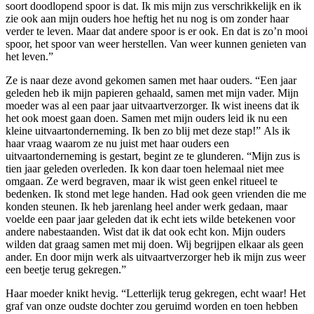
soort doodlopend spoor is dat. Ik mis mijn zus verschrikkelijk en ik
zie ook aan mijn ouders hoe heftig het nu nog is om zonder haar
verder te leven. Maar dat andere spoor is er ook. En dat is zo’n mooi
spoor, het spoor van weer herstellen. Van weer kunnen genieten van
het leven.”
Ze is naar deze avond gekomen samen met haar ouders. “Een jaar
geleden heb ik mijn papieren gehaald, samen met mijn vader. Mijn
moeder was al een paar jaar uitvaartverzorger. Ik wist ineens dat ik
het ook moest gaan doen. Samen met mijn ouders leid ik nu een
kleine uitvaartonderneming. Ik ben zo blij met deze stap!” Als ik
haar vraag waarom ze nu juist met haar ouders een
uitvaartonderneming is gestart, begint ze te glunderen. “Mijn zus is
tien jaar geleden overleden. Ik kon daar toen helemaal niet mee
omgaan. Ze werd begraven, maar ik wist geen enkel ritueel te
bedenken. Ik stond met lege handen. Had ook geen vrienden die me
konden steunen. Ik heb jarenlang heel ander werk gedaan, maar
voelde een paar jaar geleden dat ik echt iets wilde betekenen voor
andere nabestaanden. Wist dat ik dat ook echt kon. Mijn ouders
wilden dat graag samen met mij doen. Wij begrijpen elkaar als geen
ander. En door mijn werk als uitvaartverzorger heb ik mijn zus weer
een beetje terug gekregen.”
Haar moeder knikt hevig. “Letterlijk terug gekregen, echt waar! Het
graf van onze oudste dochter zou geruimd worden en toen hebben