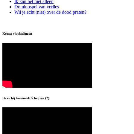
Ik kan het niet alleen
Dominospel van verlies
Wil je echt (niet) over de dood praten?
Komst vluchtelingen
Daan bij Annemiek Schrijver (2)