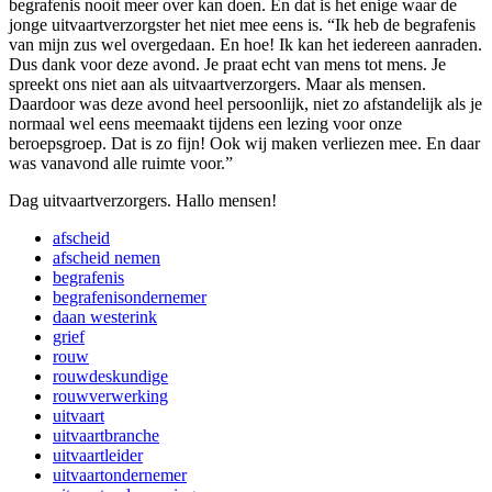
begrafenis nooit meer over kan doen. En dat is het enige waar de
jonge uitvaartverzorgster het niet mee eens is. “Ik heb de begrafenis
van mijn zus wel overgedaan. En hoe! Ik kan het iedereen aanraden.
Dus dank voor deze avond. Je praat echt van mens tot mens. Je
spreekt ons niet aan als uitvaartverzorgers. Maar als mensen.
Daardoor was deze avond heel persoonlijk, niet zo afstandelijk als je
normaal wel eens meemaakt tijdens een lezing voor onze
beroepsgroep. Dat is zo fijn! Ook wij maken verliezen mee. En daar
was vanavond alle ruimte voor.”
Dag uitvaartverzorgers. Hallo mensen!
afscheid
afscheid nemen
begrafenis
begrafenisondernemer
daan westerink
grief
rouw
rouwdeskundige
rouwverwerking
uitvaart
uitvaartbranche
uitvaartleider
uitvaartondernemer