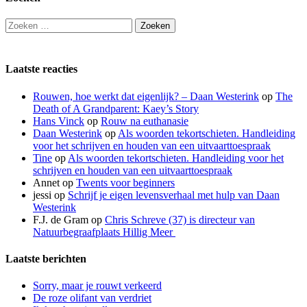
Zoeken
naar:
Laatste reacties
Rouwen, hoe werkt dat eigenlijk? – Daan Westerink
op
The
Death of A Grandparent: Kaey’s Story
Hans Vinck
op
Rouw na euthanasie
Daan Westerink
op
Als woorden tekortschieten. Handleiding
voor het schrijven en houden van een uitvaarttoespraak
Tine
op
Als woorden tekortschieten. Handleiding voor het
schrijven en houden van een uitvaarttoespraak
Annet
op
Twents voor beginners
jessi
op
Schrijf je eigen levensverhaal met hulp van Daan
Westerink
F.J. de Gram
op
Chris Schreve (37) is directeur van
Natuurbegraafplaats Hillig Meer
Laatste berichten
Sorry, maar je rouwt verkeerd
De roze olifant van verdriet