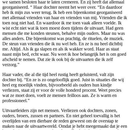
we samen besloten haar te laten cremeren. En zij heeft dat allemaal
georganiseerd. “ Haar dochter neemt het weer over. “En daardoor
heb ik mijn zus weer terug. Ik heb een bijeenkomst georganiseerd
met allemaal vrienden van haar en vrienden van mij. Vrienden die ik
toen nog niet had. En waardoor ik me toen vaak alleen voelde. Ik
wist echt niet wat ik toen moest doen tijdens de uitvaart. Had geen
mensen die me konden steunen, behalve mijn ouders. Maar nu was
alles anders. Die bijeenkomst was prachtig, de rituelen, de muziek.
De steun van vrienden die ik nu wel heb. En ze is nu heel dichtbij
me. Altijd. Als ik ga slapen en als ik wakker word. Haar as staat
naast mijn bed, echt waar. Nu weet ik hoe belangrijk het is om goed
afscheid te nemen. Dat zie ik ook bij de uitvaarten die ik zelf
verzorg.”
Haar vader, die al die tijd heel rustig heeft geluisterd, valt zijn
dochter bij. “En ze is zo ongelooflijk goed. Juist in situaties die wij
heel erg moeilijk vinden, bijvoorbeeld als ouders hun kindje
verliezen, staat zij er voor de volle honderd procent. Weet precies
wat ze moet doen, voelt ze mensen feilloos aan. Ze is warm en
professioneel.”
Uitvaartleiders zijn net mensen. Verliezen ook dochters, zonen,
ouders, broers, zussen en partners. En niet geheel toevallig is het
overlijden van een dierbare de reden geweest om de overstap te
maken naar de uitvaartwereld. Omdat je hebt meegemaakt dat je een