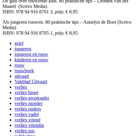
De gids over rouwende kids. 80 praktische tips – Leoniek van der
Maarel (Scrivo Media)
ISBN: 978 94 916 8701 3, prijs: € 8,95
Als jongeren rouwen. 80 praktische tips – Annelyn de Boer (Scrivo
Media)
ISBN: 978 94 916 8705 1, prijs: € 8,95
grief
jongeren
jongeren en rouw
kinderen en rouw
rouw
rouwboek
uitvaart
Vakblad Uitvaart
verlies
verlies broer
verlies grootouder
verlies moeder
verlies ouders
verlies vader
verlies vriend
verlies vriendin
verlies zus