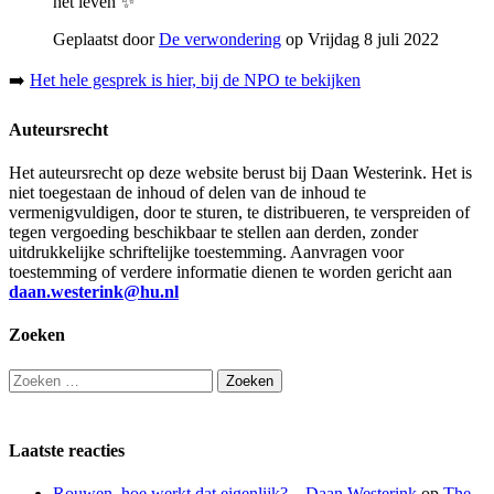
het leven ✨
Geplaatst door
De verwondering
op Vrijdag 8 juli 2022
➡️
Het hele gesprek is hier, bij de NPO te bekijken
Auteursrecht
Het auteursrecht op deze website berust bij Daan Westerink. Het is
niet toegestaan de inhoud of delen van de inhoud te
vermenigvuldigen, door te sturen, te distribueren, te verspreiden of
tegen vergoeding beschikbaar te stellen aan derden, zonder
uitdrukkelijke schriftelijke toestemming. Aanvragen voor
toestemming of verdere informatie dienen te worden gericht aan
daan.westerink@hu.nl
Zoeken
Zoeken
naar:
Laatste reacties
Rouwen, hoe werkt dat eigenlijk? – Daan Westerink
op
The