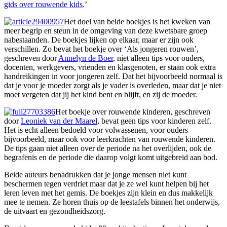
gids over rouwende kids
.’
Het doel van beide boekjes is het kweken van
meer begrip en steun in de omgeving van deze kwetsbare groep
nabestaanden. De boekjes lijken op elkaar, maar er zijn ook
verschillen. Zo bevat het boekje over ‘Als jongeren rouwen’,
geschreven door
Annelyn de Boer
, niet alleen tips voor ouders,
docenten, werkgevers, vrienden en klasgenoten, er staan ook extra
handreikingen in voor jongeren zelf. Dat het bijvoorbeeld normaal is
dat je voor je moeder zorgt als je vader is overleden, maar dat je niet
moet vergeten dat jij het kind bent en blijft, en zij de moeder.
Het boekje over rouwende kinderen, geschreven
door
Leoniek van der Maarel
, bevat geen tips voor kinderen zelf.
Het is echt alleen bedoeld voor volwassenen, voor ouders
bijvoorbeeld, maar ook voor leerkrachten van rouwende kinderen.
De tips gaan niet alleen over de periode na het overlijden, ook de
begrafenis en de periode die daarop volgt komt uitgebreid aan bod.
Beide auteurs benadrukken dat je jonge mensen niet kunt
beschermen tegen verdriet maar dat je ze wel kunt helpen bij het
leren leven met het gemis. De boekjes zijn klein en dus makkelijk
mee te nemen. Ze horen thuis op de leestafels binnen het onderwijs,
de uitvaart en gezondheidszorg.