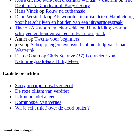
Death of A Grandparent: Kaey’s Story
Hans Vinck
op
Rouw na euthanasie
Daan Westerink
op
Als woorden tekortschieten. Handleiding
voor het schrijven en houden van een uitvaarttoespraak
Tine
op
Als woorden tekortschieten. Handleiding voor het
schrijven en houden van een uitvaarttoespraak
Annet
op
Twents voor beginners
jessi
op
Schrijf je eigen levensverhaal met hulp van Daan
Westerink
F.J. de Gram
op
Chris Schreve (37) is directeur van
Natuurbegraafplaats Hillig Meer
Laatste berichten
Sorry, maar je rouwt verkeerd
De roze olifant van verdriet
Ik kan het niet alleen
Dominospel van verlies
Wil je echt (niet) over de dood praten?
Komst vluchtelingen